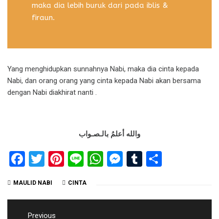
maka dia lebih buruk dari pada iblis &
firaun.
Yang menghidupkan sunnahnya Nabi, maka dia cinta kepada
Nabi, dan orang orang yang cinta kepada Nabi akan bersama
dengan Nabi diakhirat nanti .
والله أعلمُ بالـصـواب
Facebook
Twitter
Pinterest
Line
WhatsApp
Messenger
Tumblr
Share
MAULID NABI
CINTA
Post
Previous