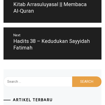
Kitab Arrasuluyasal || Membaca
navigation
Previous
post:
Al-Quran
Next
Hadits 38 – Kedudukan Sayyidah
Next
post:
Fatimah
Search
for:
ARTIKEL TERBARU