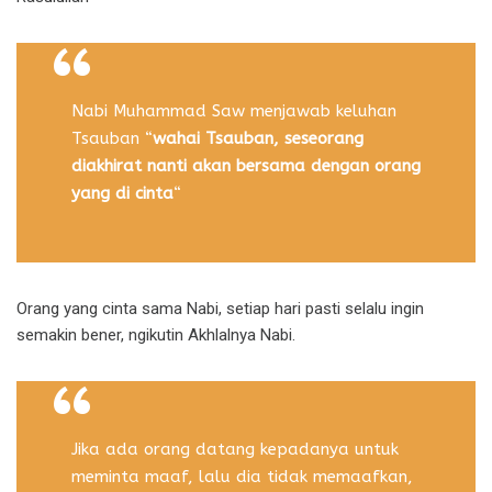
Nabi Muhammad Saw menjawab keluhan
Tsauban “
wahai Tsauban, seseorang
diakhirat nanti akan bersama dengan orang
yang di cinta
“
Orang yang cinta sama Nabi, setiap hari pasti selalu ingin
semakin bener, ngikutin Akhlalnya Nabi.
Jika ada orang datang kepadanya untuk
meminta maaf, lalu dia tidak memaafkan,