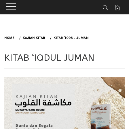
Skip
to
HOME
KAJIAN KITAB
KITAB ‘IQDUL JUMAN
content
KITAB ‘IQDUL JUMAN