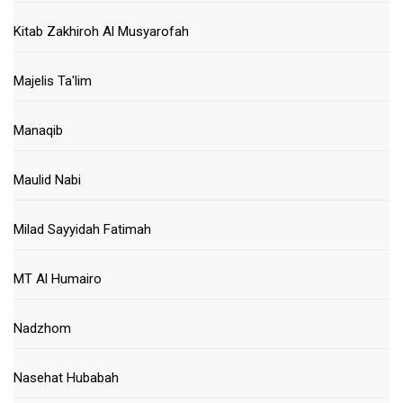
Kitab Zakhiroh Al Musyarofah
Majelis Ta'lim
Manaqib
Maulid Nabi
Milad Sayyidah Fatimah
MT Al Humairo
Nadzhom
Nasehat Hubabah