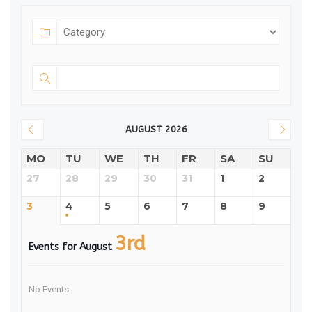
AUGUST 2026
MO
TU
WE
TH
FR
SA
SU
27
28
29
30
31
1
2
3
4
5
6
7
8
9
3rd
Events for August
No Events