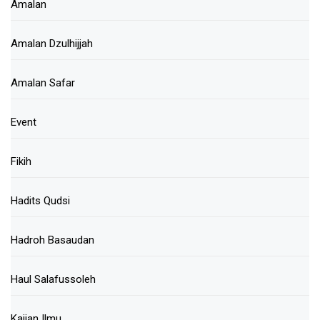
Amalan
Amalan Dzulhijjah
Amalan Safar
Event
Fikih
Hadits Qudsi
Hadroh Basaudan
Haul Salafussoleh
Kajian Ilmu