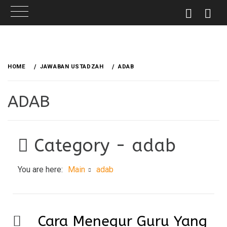
Skip
to
HOME
JAWABAN USTADZAH
ADAB
content
ADAB
Category -
adab
You are here:
Main
adab
Cara Menegur Guru Yang