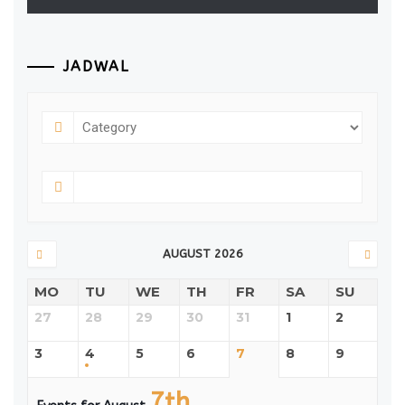
JADWAL
AUGUST 2026
MO
TU
WE
TH
FR
SA
SU
27
28
29
30
31
1
2
3
4
5
6
7
8
9
7th